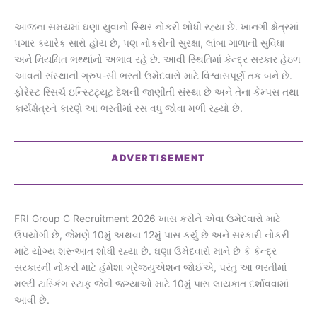
આજના સમયમાં ઘણા યુવાનો સ્થિર નોકરી શોધી રહ્યા છે. ખાનગી ક્ષેત્રમાં
પગાર ક્યારેક સારો હોય છે, પણ નોકરીની સુરક્ષા, લાંબા ગાળાની સુવિધા
અને નિયમિત ભથ્થાંનો અભાવ રહે છે. આવી સ્થિતિમાં કેન્દ્ર સરકાર હેઠળ
આવતી સંસ્થાની ગ્રુપ-સી ભરતી ઉમેદવારો માટે વિશ્વાસપૂર્ણ તક બને છે.
ફોરેસ્ટ રિસર્ચ ઇન્સ્ટિટ્યૂટ દેશની જાણીતી સંસ્થા છે અને તેના કેમ્પસ તથા
કાર્યક્ષેત્રને કારણે આ ભરતીમાં રસ વધુ જોવા મળી રહ્યો છે.
ADVERTISEMENT
FRI Group C Recruitment 2026 ખાસ કરીને એવા ઉમેદવારો માટે
ઉપયોગી છે, જેમણે 10મું અથવા 12મું પાસ કર્યું છે અને સરકારી નોકરી
માટે યોગ્ય શરૂઆત શોધી રહ્યા છે. ઘણા ઉમેદવારો માને છે કે કેન્દ્ર
સરકારની નોકરી માટે હંમેશા ગ્રેજ્યુએશન જોઈએ, પરંતુ આ ભરતીમાં
મલ્ટી ટાસ્કિંગ સ્ટાફ જેવી જગ્યાઓ માટે 10મું પાસ લાયકાત દર્શાવવામાં
આવી છે.