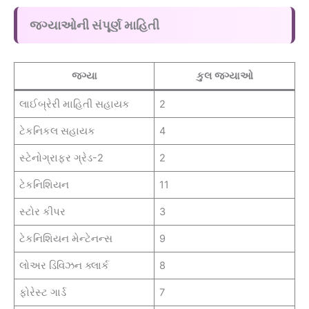
જગ્યાઓની સંપૂર્ણ માહિતી
જગ્યા
કુલ જગ્યાઓ
લાઈબ્રેરી માહિતી સહાયક
2
ટેકનિકલ સહાયક
4
સ્ટેનોગ્રાફર ગ્રેડ-2
2
ટેકનિશિયન
11
સ્ટોર કીપર
3
ટેકનિશિયન મેન્ટેનન્સ
9
લોઅર ડિવિઝન ક્લાર્ક
8
ફોરેસ્ટ ગાર્ડ
7