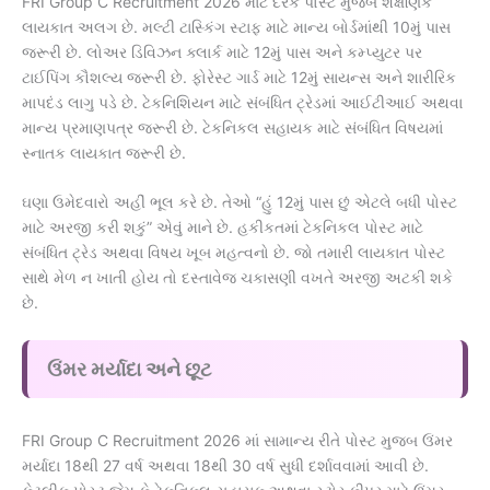
FRI Group C Recruitment 2026 માટે દરેક પોસ્ટ મુજબ શૈક્ષણિક
લાયકાત અલગ છે. મલ્ટી ટાસ્કિંગ સ્ટાફ માટે માન્ય બોર્ડમાંથી 10મું પાસ
જરૂરી છે. લોઅર ડિવિઝન ક્લાર્ક માટે 12મું પાસ અને કમ્પ્યુટર પર
ટાઈપિંગ કૌશલ્ય જરૂરી છે. ફોરેસ્ટ ગાર્ડ માટે 12મું સાયન્સ અને શારીરિક
માપદંડ લાગુ પડે છે. ટેકનિશિયન માટે સંબંધિત ટ્રેડમાં આઈટીઆઈ અથવા
માન્ય પ્રમાણપત્ર જરૂરી છે. ટેકનિકલ સહાયક માટે સંબંધિત વિષયમાં
સ્નાતક લાયકાત જરૂરી છે.
ઘણા ઉમેદવારો અહીં ભૂલ કરે છે. તેઓ “હું 12મું પાસ છું એટલે બધી પોસ્ટ
માટે અરજી કરી શકું” એવું માને છે. હકીકતમાં ટેકનિકલ પોસ્ટ માટે
સંબંધિત ટ્રેડ અથવા વિષય ખૂબ મહત્વનો છે. જો તમારી લાયકાત પોસ્ટ
સાથે મેળ ન ખાતી હોય તો દસ્તાવેજ ચકાસણી વખતે અરજી અટકી શકે
છે.
ઉંમર મર્યાદા અને છૂટ
FRI Group C Recruitment 2026 માં સામાન્ય રીતે પોસ્ટ મુજબ ઉંમર
મર્યાદા 18થી 27 વર્ષ અથવા 18થી 30 વર્ષ સુધી દર્શાવવામાં આવી છે.