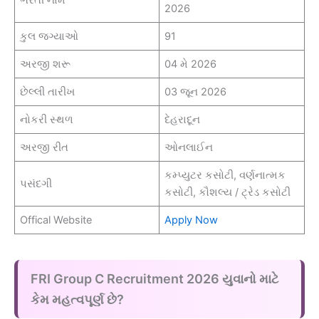
2026
કુલ જગ્યાઓ
91
અરજી શરૂ
04 મે 2026
છેલ્લી તારીખ
03 જૂન 2026
નોકરી સ્થળ
દેહરાદૂન
અરજી રીત
ઓનલાઈન
કમ્પ્યુટર કસોટી, વર્ણનાત્મક
પસંદગી
કસોટી, કૌશલ્ય / ટ્રેડ કસોટી
Offical Website
Apply Now
FRI Group C Recruitment 2026 યુવાનો માટે
કેમ મહત્વપૂર્ણ છે?