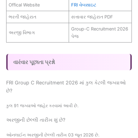
Offical Website
FRI વેબસાઇટ
ભરતી જાહેરાત
સત્તાવાર જાહેરાત PDF
Group-C Recruitment 2026
અરજી વિભાગ
પેજ
વારંવાર પૂછાતા પ્રશ્નો
FRI Group C Recruitment 2026 માં કુલ કેટલી જગ્યાઓ
છે?
કુલ 91 જગ્યાઓ જાહેર કરવામાં આવી છે.
અરજીની છેલ્લી તારીખ શું છે?
ઓનલાઈન અરજીની છેલ્લી તારીખ 03 જૂન 2026 છે.