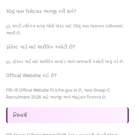
10મું પાસ ઉમેદવાર અરજી કરી શકે?
હા, મલ્ટી ટાસ્કિંગ સ્ટાફ જેવી પોસ્ટ માટે 10મું પાસ લાયકાત દર્શાવવામાં
આવી છે.
ફોરેસ્ટ ગાર્ડ માટે શારીરિક કસોટી છે?
હા, ફોરેસ્ટ ગાર્ડ માટે શારીરિક માપદંડ અને ચાલવાની કસોટી લાગુ પડે છે.
Offical Website કઈ છે?
FRI ની Offical Website fri.icfre.gov.in છે, જ્યાં Group-C
Recruitment 2026 માટે અરજી અને જાહેરાત ઉપલબ્ધ છે.
નિષ્કર્ષ
FRI Group C Recruitment 2026 કેન્દ્ર સરકારની નોકરી શોધતા