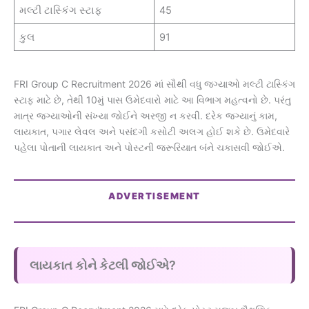
મલ્ટી ટાસ્કિંગ સ્ટાફ
45
કુલ
91
FRI Group C Recruitment 2026 માં સૌથી વધુ જગ્યાઓ મલ્ટી ટાસ્કિંગ
સ્ટાફ માટે છે, તેથી 10મું પાસ ઉમેદવારો માટે આ વિભાગ મહત્વનો છે. પરંતુ
માત્ર જગ્યાઓની સંખ્યા જોઈને અરજી ન કરવી. દરેક જગ્યાનું કામ,
લાયકાત, પગાર લેવલ અને પસંદગી કસોટી અલગ હોઈ શકે છે. ઉમેદવારે
પહેલા પોતાની લાયકાત અને પોસ્ટની જરૂરિયાત બંને ચકાસવી જોઈએ.
ADVERTISEMENT
લાયકાત કોને કેટલી જોઈએ?