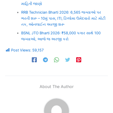
માહિતી જાણો
RRB Technician Bharti 2026: 6,565 જગ્યાઓ પર
ભરતી શરૂ – 10મું પાસ, ITI, ડિપ્લોમા ઉમેદવારો માટે મોટી
તક, ઓનલાઈન અરજી શરૂ
BSNL JTO Bharti 2026: ₹58,000 પગાર સાથે 100
જગ્યાઓ, આજે જ અરજી કરો
Post Views:
59,157
About The Author