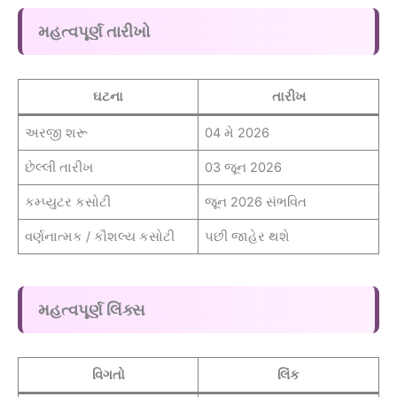
મહત્વપૂર્ણ તારીખો
ઘટના
તારીખ
અરજી શરૂ
04 મે 2026
છેલ્લી તારીખ
03 જૂન 2026
કમ્પ્યુટર કસોટી
જૂન 2026 સંભવિત
વર્ણનાત્મક / કૌશલ્ય કસોટી
પછી જાહેર થશે
મહત્વપૂર્ણ લિંક્સ
વિગતો
લિંક