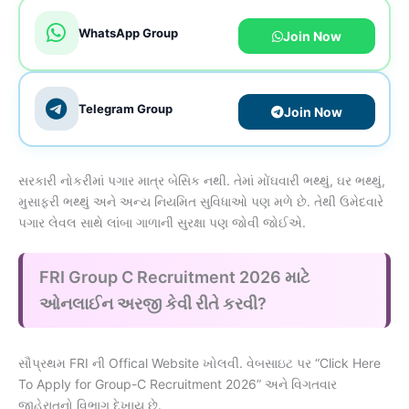
WhatsApp Group
Join Now
Telegram Group
Join Now
સરકારી નોકરીમાં પગાર માત્ર બેસિક નથી. તેમાં મોંઘવારી ભથ્થું, ઘર ભથ્થું,
મુસાફરી ભથ્થું અને અન્ય નિયમિત સુવિધાઓ પણ મળે છે. તેથી ઉમેદવારે
પગાર લેવલ સાથે લાંબા ગાળાની સુરક્ષા પણ જોવી જોઈએ.
FRI Group C Recruitment 2026 માટે
ઓનલાઈન અરજી કેવી રીતે કરવી?
સૌપ્રથમ FRI ની Offical Website ખોલવી. વેબસાઇટ પર “Click Here
To Apply for Group-C Recruitment 2026” અને વિગતવાર
જાહેરાતનો વિભાગ દેખાય છે.