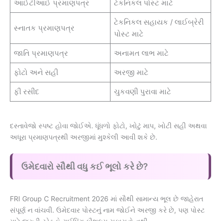
આઈટીઆઈ પ્રમાણપત્ર
ટેકનિકલ પોસ્ટ માટે
ટેકનિકલ સહાયક / લાઈબ્રેરી
સ્નાતક પ્રમાણપત્ર
પોસ્ટ માટે
જાતિ પ્રમાણપત્ર
અનામત લાભ માટે
ફોટો અને સહી
અરજી માટે
ફી રસીદ
ચુકવણી પુરાવા માટે
દસ્તાવેજો સ્પષ્ટ હોવા જોઈએ. ધૂંધળો ફોટો, ખોટું માપ, ખોટી સહી અથવા
અધૂરા પ્રમાણપત્રથી અરજીમાં મુશ્કેલી આવી શકે છે.
ઉમેદવારો સૌથી વધુ કઈ ભૂલો કરે છે?
FRI Group C Recruitment 2026 માં સૌથી સામાન્ય ભૂલ છે જાહેરાત
સંપૂર્ણ ન વાંચવી. ઉમેદવાર પોસ્ટનું નામ જોઈને અરજી કરે છે, પણ પોસ્ટ