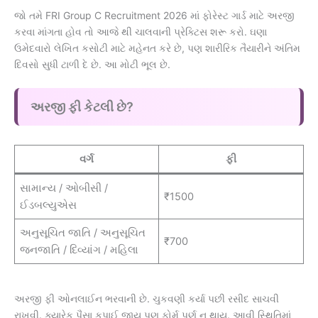
જો તમે FRI Group C Recruitment 2026 માં ફોરેસ્ટ ગાર્ડ માટે અરજી
કરવા માંગતા હોવ તો આજે થી ચાલવાની પ્રેક્ટિસ શરૂ કરો. ઘણા
ઉમેદવારો લેખિત કસોટી માટે મહેનત કરે છે, પણ શારીરિક તૈયારીને અંતિમ
દિવસો સુધી ટાળી દે છે. આ મોટી ભૂલ છે.
અરજી ફી કેટલી છે?
વર્ગ
ફી
સામાન્ય / ઓબીસી /
₹1500
ઈડબલ્યુએસ
અનુસૂચિત જાતિ / અનુસૂચિત
₹700
જનજાતિ / દિવ્યાંગ / મહિલા
અરજી ફી ઓનલાઈન ભરવાની છે. ચુકવણી કર્યા પછી રસીદ સાચવી
રાખવી. ક્યારેક પૈસા કપાઈ જાય પણ ફોર્મ પૂર્ણ ન થાય. આવી સ્થિતિમાં