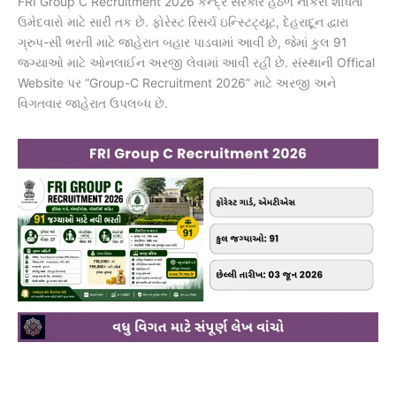
FRI Group C Recruitment 2026 કેન્દ્ર સરકાર હેઠળ નોકરી શોધતા
ઉમેદવારો માટે સારી તક છે. ફોરેસ્ટ રિસર્ચ ઇન્સ્ટિટ્યૂટ, દેહરાદૂન દ્વારા
ગ્રુપ-સી ભરતી માટે જાહેરાત બહાર પાડવામાં આવી છે, જેમાં કુલ 91
જગ્યાઓ માટે ઓનલાઈન અરજી લેવામાં આવી રહી છે. સંસ્થાની Offical
Website પર “Group-C Recruitment 2026” માટે અરજી અને
વિગતવાર જાહેરાત ઉપલબ્ધ છે.