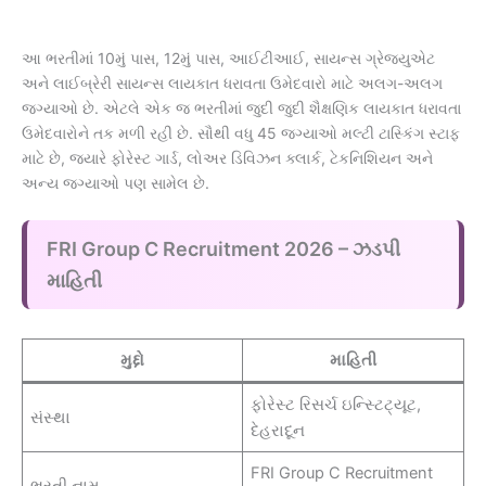
આ ભરતીમાં 10મું પાસ, 12મું પાસ, આઈટીઆઈ, સાયન્સ ગ્રેજ્યુએટ
અને લાઈબ્રેરી સાયન્સ લાયકાત ધરાવતા ઉમેદવારો માટે અલગ-અલગ
જગ્યાઓ છે. એટલે એક જ ભરતીમાં જુદી જુદી શૈક્ષણિક લાયકાત ધરાવતા
ઉમેદવારોને તક મળી રહી છે. સૌથી વધુ 45 જગ્યાઓ મલ્ટી ટાસ્કિંગ સ્ટાફ
માટે છે, જ્યારે ફોરેસ્ટ ગાર્ડ, લોઅર ડિવિઝન ક્લાર્ક, ટેકનિશિયન અને
અન્ય જગ્યાઓ પણ સામેલ છે.
FRI Group C Recruitment 2026 – ઝડપી
માહિતી
મુદ્દો
માહિતી
ફોરેસ્ટ રિસર્ચ ઇન્સ્ટિટ્યૂટ,
સંસ્થા
દેહરાદૂન
FRI Group C Recruitment
ભરતી નામ