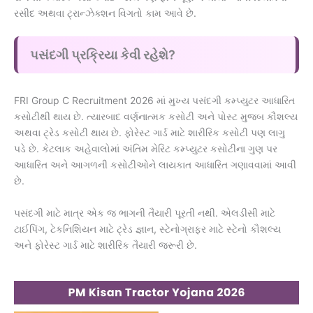
રસીદ અથવા ટ્રાન્ઝેક્શન વિગતો કામ આવે છે.
પસંદગી પ્રક્રિયા કેવી રહેશે?
FRI Group C Recruitment 2026 માં મુખ્ય પસંદગી કમ્પ્યુટર આધારિત
કસોટીથી થાય છે. ત્યારબાદ વર્ણનાત્મક કસોટી અને પોસ્ટ મુજબ કૌશલ્ય
અથવા ટ્રેડ કસોટી થાય છે. ફોરેસ્ટ ગાર્ડ માટે શારીરિક કસોટી પણ લાગુ
પડે છે. કેટલાક અહેવાલોમાં અંતિમ મેરિટ કમ્પ્યુટર કસોટીના ગુણ પર
આધારિત અને આગળની કસોટીઓને લાયકાત આધારિત ગણાવવામાં આવી
છે.
પસંદગી માટે માત્ર એક જ ભાગની તૈયારી પૂરતી નથી. એલડીસી માટે
ટાઈપિંગ, ટેકનિશિયન માટે ટ્રેડ જ્ઞાન, સ્ટેનોગ્રાફર માટે સ્ટેનો કૌશલ્ય
અને ફોરેસ્ટ ગાર્ડ માટે શારીરિક તૈયારી જરૂરી છે.