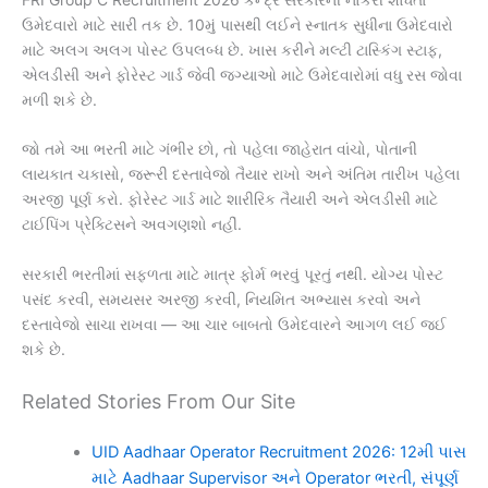
ઉમેદવારો માટે સારી તક છે. 10મું પાસથી લઈને સ્નાતક સુધીના ઉમેદવારો
માટે અલગ અલગ પોસ્ટ ઉપલબ્ધ છે. ખાસ કરીને મલ્ટી ટાસ્કિંગ સ્ટાફ,
એલડીસી અને ફોરેસ્ટ ગાર્ડ જેવી જગ્યાઓ માટે ઉમેદવારોમાં વધુ રસ જોવા
મળી શકે છે.
જો તમે આ ભરતી માટે ગંભીર છો, તો પહેલા જાહેરાત વાંચો, પોતાની
લાયકાત ચકાસો, જરૂરી દસ્તાવેજો તૈયાર રાખો અને અંતિમ તારીખ પહેલા
અરજી પૂર્ણ કરો. ફોરેસ્ટ ગાર્ડ માટે શારીરિક તૈયારી અને એલડીસી માટે
ટાઈપિંગ પ્રેક્ટિસને અવગણશો નહીં.
સરકારી ભરતીમાં સફળતા માટે માત્ર ફોર્મ ભરવું પૂરતું નથી. યોગ્ય પોસ્ટ
પસંદ કરવી, સમયસર અરજી કરવી, નિયમિત અભ્યાસ કરવો અને
દસ્તાવેજો સાચા રાખવા — આ ચાર બાબતો ઉમેદવારને આગળ લઈ જઈ
શકે છે.
Related Stories From Our Site
UID Aadhaar Operator Recruitment 2026: 12મી પાસ
માટે Aadhaar Supervisor અને Operator ભરતી, સંપૂર્ણ