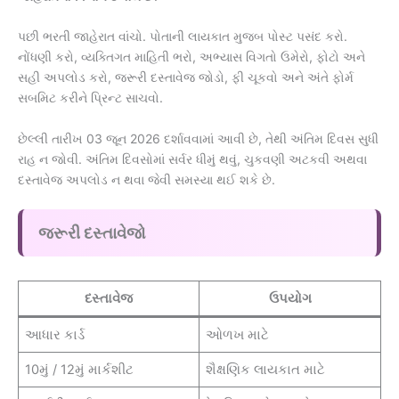
પછી ભરતી જાહેરાત વાંચો. પોતાની લાયકાત મુજબ પોસ્ટ પસંદ કરો.
નોંધણી કરો, વ્યક્તિગત માહિતી ભરો, અભ્યાસ વિગતો ઉમેરો, ફોટો અને
સહી અપલોડ કરો, જરૂરી દસ્તાવેજ જોડો, ફી ચૂકવો અને અંતે ફોર્મ
સબમિટ કરીને પ્રિન્ટ સાચવો.
છેલ્લી તારીખ 03 જૂન 2026 દર્શાવવામાં આવી છે, તેથી અંતિમ દિવસ સુધી
રાહ ન જોવી. અંતિમ દિવસોમાં સર્વર ધીમું થવું, ચુકવણી અટકવી અથવા
દસ્તાવેજ અપલોડ ન થવા જેવી સમસ્યા થઈ શકે છે.
જરૂરી દસ્તાવેજો
દસ્તાવેજ
ઉપયોગ
આધાર કાર્ડ
ઓળખ માટે
10મું / 12મું માર્કશીટ
શૈક્ષણિક લાયકાત માટે