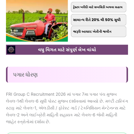
પગાર ધોરણ
FRI Group C Recruitment 2026 માં પગાર 7મા પગાર પંચ મુજબ
લેવલ-1થી લેવલ-6 સુધી પોસ્ટ મુજબ દર્શાવવામાં આવ્યો છે. મલ્ટી ટાસ્કિંગ
સ્ટાફ માટે લેવલ-1, એલડીસી / ફોરેસ્ટ ગાર્ડ / ટેકનિશિયન મેન્ટેનન્સ માટે
લેવલ-2 અને લાઈબ્રેરી માહિતી સહાયક માટે લેવલ-6 જેવી માહિતી
જાહેર સ્ત્રોતોમાં દર્શાય છે.