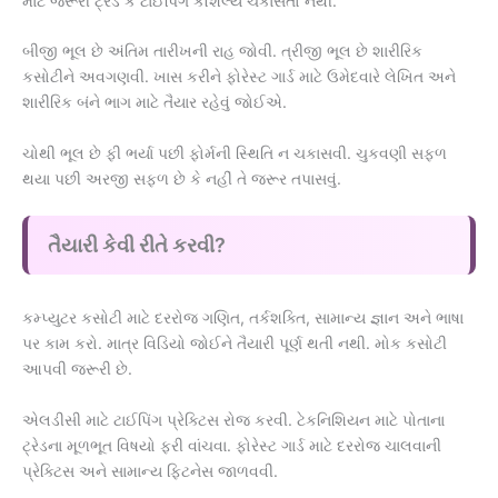
માટે જરૂરી ટ્રેડ કે ટાઈપિંગ કૌશલ્ય ચકાસતો નથી.
બીજી ભૂલ છે અંતિમ તારીખની રાહ જોવી. ત્રીજી ભૂલ છે શારીરિક
કસોટીને અવગણવી. ખાસ કરીને ફોરેસ્ટ ગાર્ડ માટે ઉમેદવારે લેખિત અને
શારીરિક બંને ભાગ માટે તૈયાર રહેવું જોઈએ.
ચોથી ભૂલ છે ફી ભર્યા પછી ફોર્મની સ્થિતિ ન ચકાસવી. ચુકવણી સફળ
થયા પછી અરજી સફળ છે કે નહીં તે જરૂર તપાસવું.
તૈયારી કેવી રીતે કરવી?
કમ્પ્યુટર કસોટી માટે દરરોજ ગણિત, તર્કશક્તિ, સામાન્ય જ્ઞાન અને ભાષા
પર કામ કરો. માત્ર વિડિયો જોઈને તૈયારી પૂર્ણ થતી નથી. મોક કસોટી
આપવી જરૂરી છે.
એલડીસી માટે ટાઈપિંગ પ્રેક્ટિસ રોજ કરવી. ટેકનિશિયન માટે પોતાના
ટ્રેડના મૂળભૂત વિષયો ફરી વાંચવા. ફોરેસ્ટ ગાર્ડ માટે દરરોજ ચાલવાની
પ્રેક્ટિસ અને સામાન્ય ફિટનેસ જાળવવી.