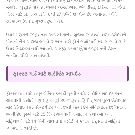
કેટલીક પોસ્ટ જેમ કે ટેકનિકલ સહાયક અથવા સ્ટોર કીપર માટે ઉંમર
મર્યાદા વધુ હોઈ શકે છે, જ્યારે એમટીએસ, એલડીસી, ફોરેસ્ટ ગાર્ડ જેવી
પોસ્ટ માટે સામાન્ય રીતે 18થી 27 વર્ષનો ઉલ્લેખ છે. અનામત વર્ગને
સરકારના નિયમો મુજબ છૂટ મળે છે.
ઉંમર ગણતરી જાહેરાતમાં આપેલી તારીખ મુજબ જ કરવી. ઘણા ઉમેદવારો
પોતાની રીતે અંદાજ લગાવે છે અને પછી ફોર્મ ભર્યા પછી ખ્યાલ આવે છે કે
ઉંમર નિયમમાં નથી આવતી. અરજી કરતા પહેલા જાહેરાતની ઉંમર
સંબંધિત લીટી ખાસ વાંચવી.
ફોરેસ્ટ ગાર્ડ માટે શારીરિક માપદંડ
ફોરેસ્ટ ગાર્ડ માટે માત્ર લેખિત કસોટી પૂરતી નથી. શારીરિક માપદંડ અને
ચાલવાની કસોટી પણ મહત્વપૂર્ણ છે. જાહેર માહિતી મુજબ પુરુષ ઉમેદવાર
માટે ઊંચાઈ 165 સેન્ટિમીટર અને છાતી 79થી 84 સેન્ટિમીટર દર્શાવવામાં
આવી છે. પુરુષો માટે 25 કિમી ચાલવાની કસોટી 4 કલાકમાં અને
મહિલાઓ માટે 14 કિમી ચાલવાની કસોટી 4 કલાકમાં હોવાની માહિતી
આપવામાં આવી છે.