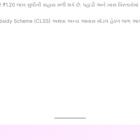
શરે ₹1.20 લાખ સુધીની સહાય મળી શકે છે. પહાડી અને ખાસ વિસ્તારોમાં
d Subsidy Scheme (CLSS) અથવા અન્ય આવાસ મોડલ હેઠળ લાભ આપવામાં