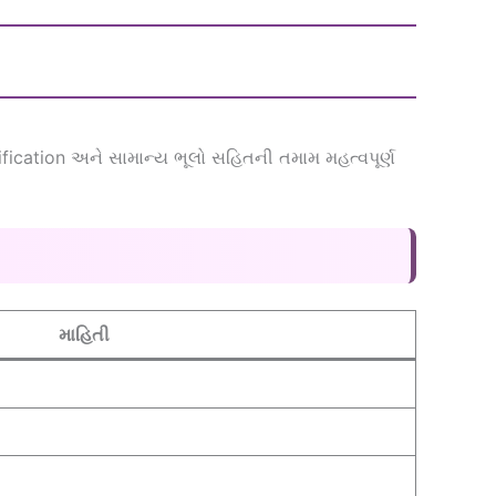
ification અને સામાન્ય ભૂલો સહિતની તમામ મહત્વપૂર્ણ
માહિતી