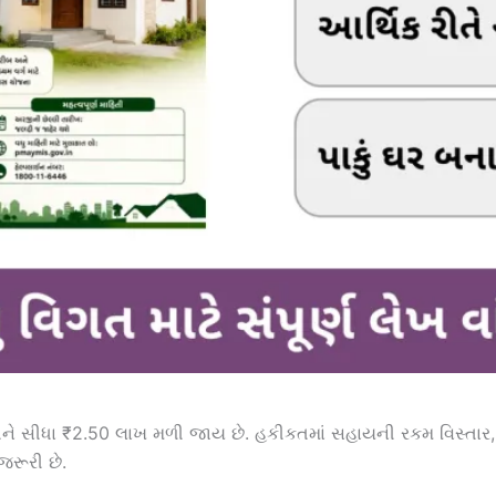
િને સીધા ₹2.50 લાખ મળી જાય છે. હકીકતમાં સહાયની રકમ વિસ્તાર, કે
જરૂરી છે.