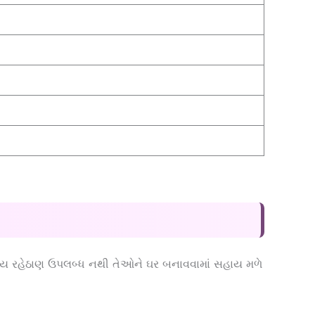
યોગ્ય રહેઠાણ ઉપલબ્ધ નથી તેઓને ઘર બનાવવામાં સહાય મળે