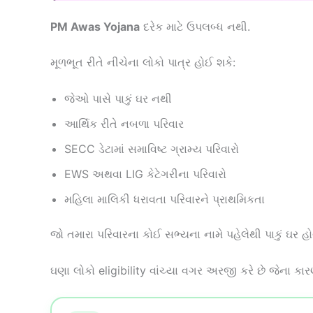
PM Awas Yojana
દરેક માટે ઉપલબ્ધ નથી.
મૂળભૂત રીતે નીચેના લોકો પાત્ર હોઈ શકે:
જેઓ પાસે પાકું ઘર નથી
આર્થિક રીતે નબળા પરિવાર
SECC ડેટામાં સમાવિષ્ટ ગ્રામ્ય પરિવારો
EWS અથવા LIG કેટેગરીના પરિવારો
મહિલા માલિકી ધરાવતા પરિવારને પ્રાથમિકતા
જો તમારા પરિવારના કોઈ સભ્યના નામે પહેલેથી પાકું ઘર 
ઘણા લોકો eligibility વાંચ્યા વગર અરજી કરે છે જેના 