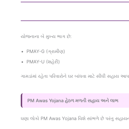
યોજનાના બે મુખ્ય ભાગ છે:
PMAY-G (ગ્રામીણ)
PMAY-U (શહેરી)
ગામડાંમાં રહેતા પરિવારોને ઘર બાંધવા માટે સીધી સહાય આ
PM Awas Yojana હેઠળ મળતી સહાય અને લાભ
ઘણા લોકો PM Awas Yojana વિશે સાંભળે છે પરંતુ સહાયન