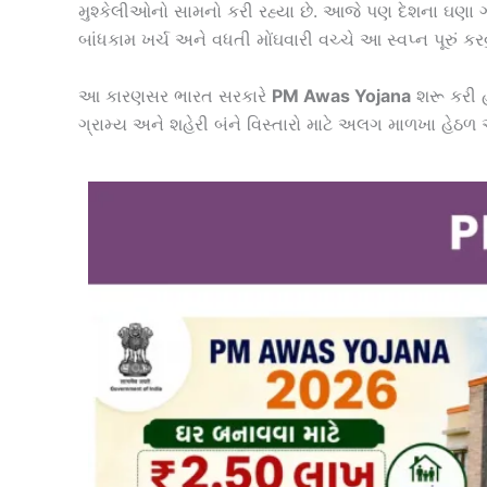
મુશ્કેલીઓનો સામનો કરી રહ્યા છે. આજે પણ દેશના ઘણા ગા
બાંધકામ ખર્ચ અને વધતી મોંઘવારી વચ્ચે આ સ્વપ્ન પૂરું કર
આ કારણસર ભારત સરકારે
PM Awas Yojana
શરૂ કરી 
ગ્રામ્ય અને શહેરી બંને વિસ્તારો માટે અલગ માળખા હેઠળ 