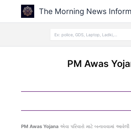
Skip
The Morning News Infor
to
content
Search
for:
PM Awas Yojan
PM Awas Yojana
એવા પરિવારો માટે બનાવવામાં આવેલી 