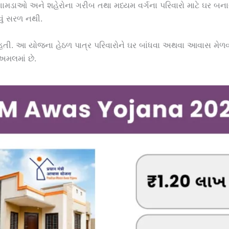
મડાઓ અને શહેરોના ગરીબ તથા મધ્યમ વર્ગના પરિવારો માટે ઘર બનાવવું
વું સરળ નથી.
હતી. આ યોજના હેઠળ પાત્ર પરિવારોને ઘર બાંધવા અથવા આવાસ મેળ
અમલમાં છે.