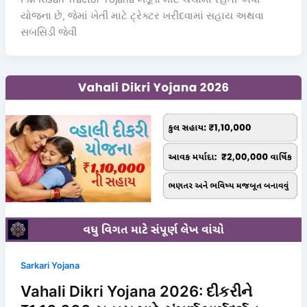
યોજના છે, જેમાં ખેતી માટે ટ્રેક્ટર ખરીદવામાં સહાય અથવા
સબસિડી જેવી
Sarkari Yojana
Vahali Dikri Yojana 2026: દીકરીને