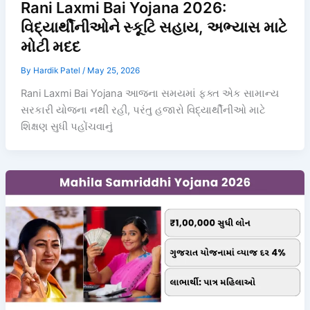
Rani Laxmi Bai Yojana 2026:
વિદ્યાર્થીનીઓને સ્કૂટિ સહાય, અભ્યાસ માટે
મોટી મદદ
By
Hardik Patel
/
May 25, 2026
Rani Laxmi Bai Yojana આજના સમયમાં ફક્ત એક સામાન્ય
સરકારી યોજના નથી રહી, પરંતુ હજારો વિદ્યાર્થીનીઓ માટે
શિક્ષણ સુધી પહોંચવાનું