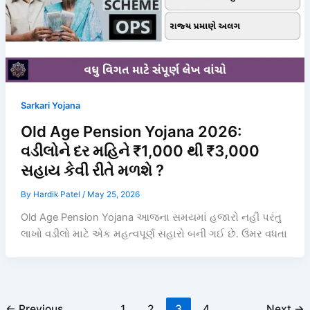
Sarkari Yojana
Old Age Pension Yojana 2026:
વડીલોને દર મહિને ₹1,000 થી ₹3,000
સહાય કેવી રીતે મળશે ?
By
Hardik Patel
/
May 25, 2026
Old Age Pension Yojana આજના સમયમાં હજારો નહીં પરંતુ
લાખો વડીલો માટે એક મહત્વપૂર્ણ સહારો બની ગઈ છે. ઉંમર વધતા
←
Previous
1
2
3
4
Next
→