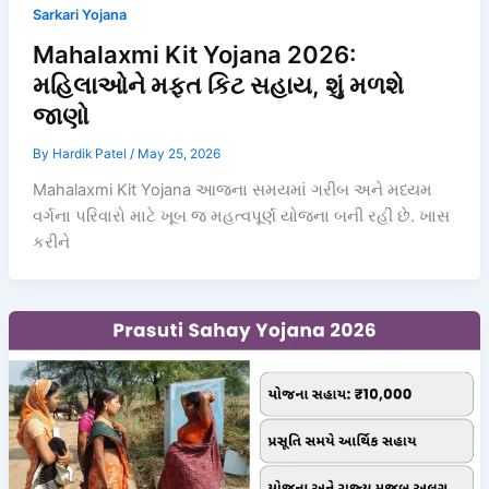
Sarkari Yojana
Mahalaxmi Kit Yojana 2026:
મહિલાઓને મફત કિટ સહાય, શું મળશે
જાણો
By
Hardik Patel
/
May 25, 2026
Mahalaxmi Kit Yojana આજના સમયમાં ગરીબ અને મધ્યમ
વર્ગના પરિવારો માટે ખૂબ જ મહત્વપૂર્ણ યોજના બની રહી છે. ખાસ
કરીને