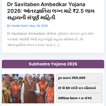
Dr Savitaben Ambedkar Yojana
2026: આંતરજ્ઞાતિય લગ્ન માટે ₹2.5 લાખ
સહાયની સંપૂર્ણ માહિતી
By
Hardik Patel
/
May 28, 2026
Dr Savitaben Ambedkar યોજના ગુજરાત સરકાર દ્વારા શરૂ
કરવામાં આવેલી એવી મહત્વપૂર્ણ સહાય યોજના છે, જે
આંતરજ્ઞાતિય લગ્ન કરનાર પાત્ર […]