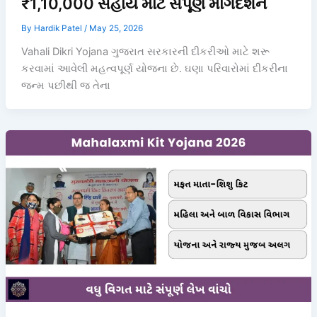
₹1,10,000 સહાય માટે સંપૂર્ણ માર્ગદર્શન
By
Hardik Patel
/
May 25, 2026
Vahali Dikri Yojana ગુજરાત સરકારની દીકરીઓ માટે શરૂ
કરવામાં આવેલી મહત્વપૂર્ણ યોજના છે. ઘણા પરિવારોમાં દીકરીના
જન્મ પછીથી જ તેના